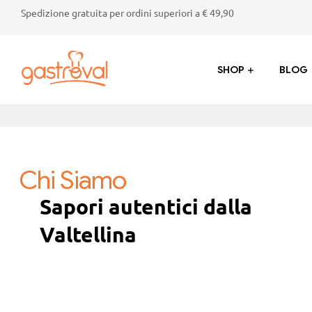
Spedizione gratuita per ordini superiori a € 49,90
SHOP
BLOG
Gastroval
Sapori
genuini
dalla
Chi Siamo
Valtellina:
succhi,
Sapori autentici dalla
marmellate,
Valtellina
crostate
e
prodotti
tipici
di
alta