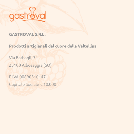
Gastroval
GASTROVAL S.R.L.
Sapori
Prodotti artigianali dal cuore della Valtellina
genuini
dalla
Via Barbagli, 71
Valtellina:
23100 Albosaggia (SO)
succhi,
P.IVA 00890310147
marmellate,
crostate
Capitale Sociale € 10.000
e
prodotti
tipici
di
alta
qualità