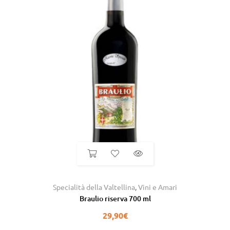
Specialità della Valtellina
,
Vini e Amari
Braulio riserva 700 ml
29,90
€