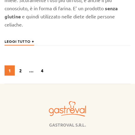
miele. Sicuramente l’uso più diffuso, e anche il più
conosciuto, è in forma di farina. E’ un prodotto
senza
glutine
e quindi utilizzato nelle diete delle persone
celiache.
+
LEGGI TUTTO
1
2
…
4
GASTROVAL S.R.L.
Gastroval