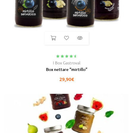
Valutato
4.75
I Box Gastroval
su 5
Box nettare “mirtillo”
29,90
€