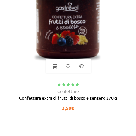
Valutato
5.00
Confetture
su 5
Confettura extra di frutti di bosco e zenzero 270 g
3,59
€