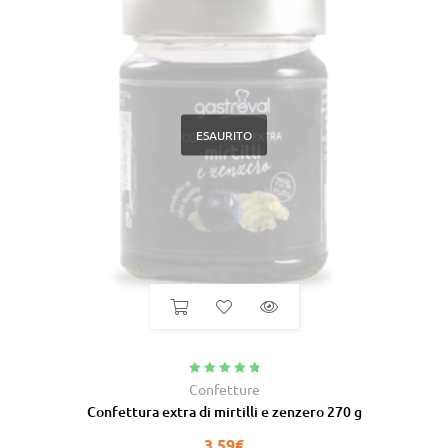
ESAURITO
Valutato
5.00
Confetture
su 5
Confettura extra di mirtilli e zenzero 270 g
3,59
€