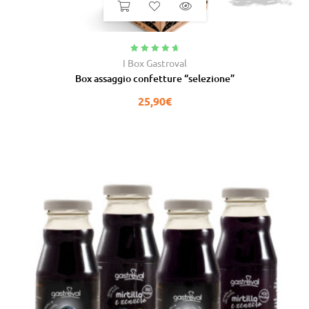
Valutato
4.88
I Box Gastroval
su 5
Box assaggio confetture “selezione”
25,90
€