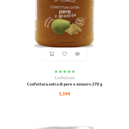
Valutato
5.00
Confetture
su 5
Confettura extra di pere e zenzero 270 g
3,59
€