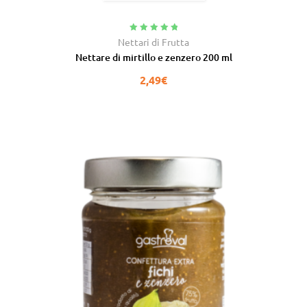
Valutato
5.00
Nettari di Frutta
su 5
Nettare di mirtillo e zenzero 200 ml
2,49
€