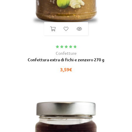
Valutato
5.00
Confetture
su 5
Confettura extra di fichi e zenzero 270 g
3,59
€