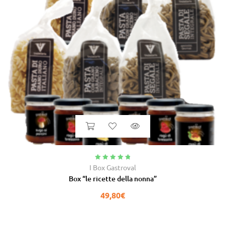
Valutato
5.00
I Box Gastroval
su 5
Box “le ricette della nonna”
49,80
€