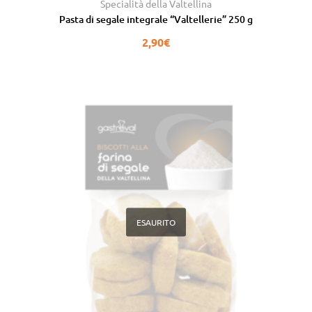
Valutato
5.00
Specialità della Valtellina
su 5
Pasta di segale integrale “Valtellerie” 250 g
2,90
€
ESAURITO