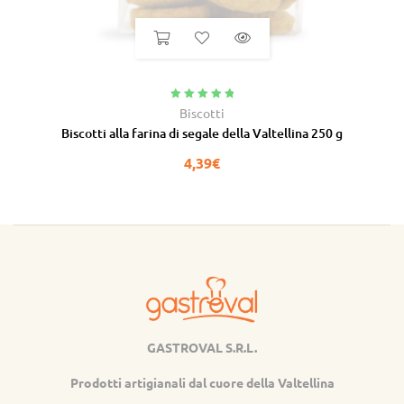
Valutato
5.00
Biscotti
su 5
Biscotti alla farina di segale della Valtellina 250 g
4,39
€
GASTROVAL S.R.L.
Gastroval
Prodotti artigianali dal cuore della Valtellina