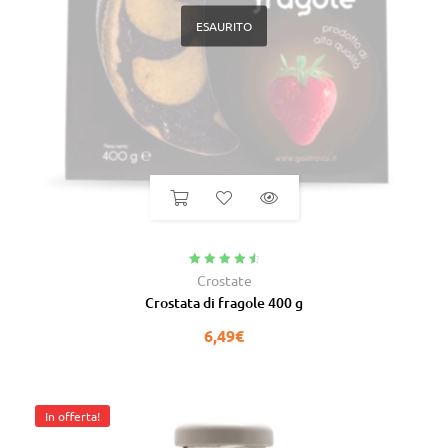
ESAURITO
Valutato
4.75
Crostate
su 5
Crostata di fragole 400 g
6,49
€
In offerta!