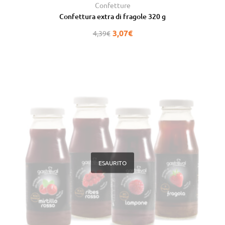
Valutato
5.00
Confetture
su 5
Confettura extra di fragole 320 g
3,07
€
4,39
€
ESAURITO