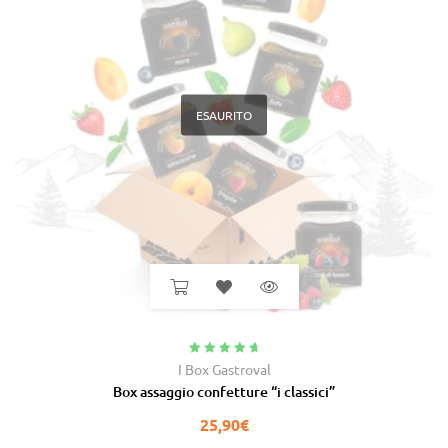
ESAURITO
Valutato
4.91
I Box Gastroval
su 5
Box assaggio confetture “i classici”
25,90
€