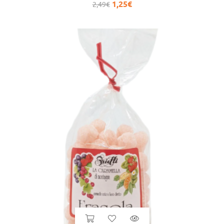
1,25
€
2,49
€