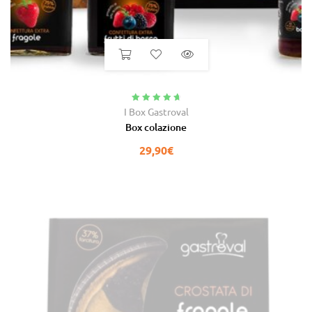
Valutato
4.86
I Box Gastroval
su 5
Box colazione
29,90
€