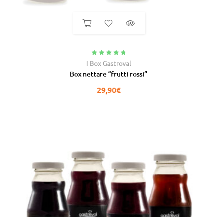
Valutato
4.95
I Box Gastroval
su 5
Box nettare “frutti rossi”
29,90
€