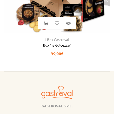
I Box Gastroval
Box “le dolcezze”
39,90
€
GASTROVAL S.R.L.
Gastroval