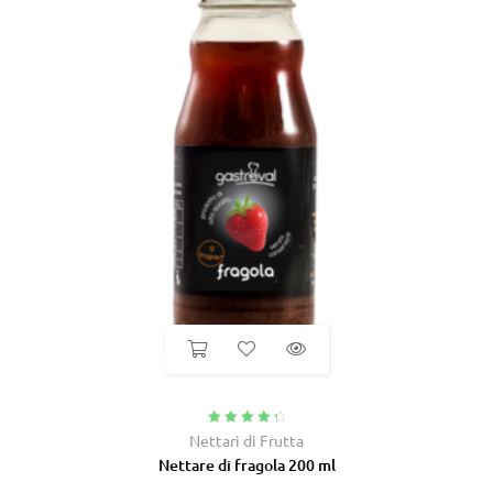
Valutato
4.50
Nettari di Frutta
su 5
Nettare di fragola 200 ml