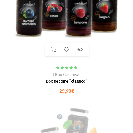
Valutato
4.92
I Box Gastroval
su 5
Box nettare “classico”
29,90
€