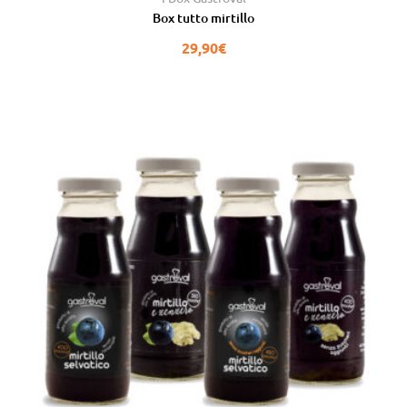
su 5
Box tutto mirtillo
29,90
€