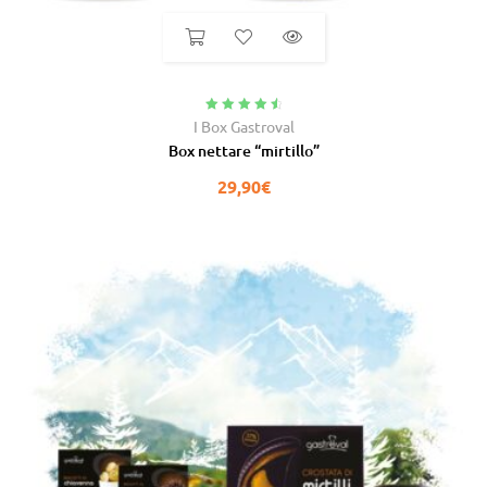
Valutato
4.75
I Box Gastroval
su 5
Box nettare “mirtillo”
29,90
€