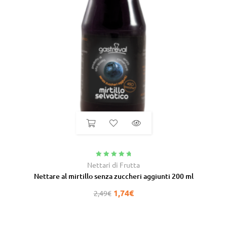
Valutato
4.92
Nettari di Frutta
su 5
Nettare al mirtillo senza zuccheri aggiunti 200 ml
1,74
€
2,49
€