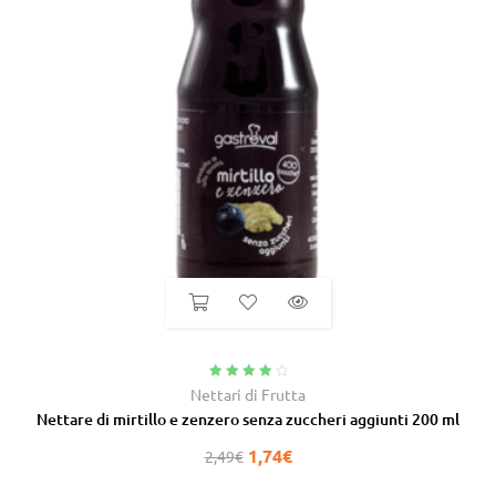
Valutato
Nettari di Frutta
4.25
su 5
Nettare di mirtillo e zenzero senza zuccheri aggiunti 200 ml
1,74
€
2,49
€