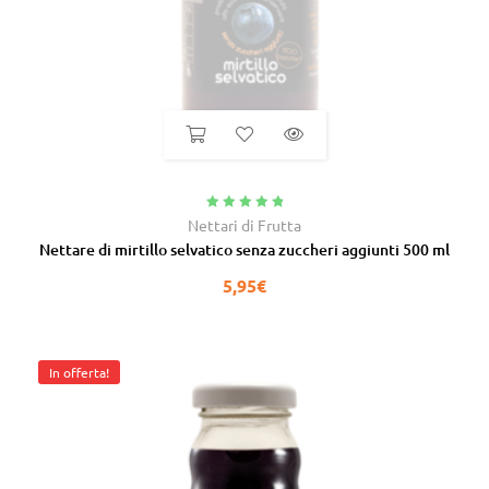
Valutato
5.00
Nettari di Frutta
su 5
Nettare di mirtillo selvatico senza zuccheri aggiunti 500 ml
5,95
€
In offerta!