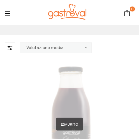
0
Gastroval
ESAURITO