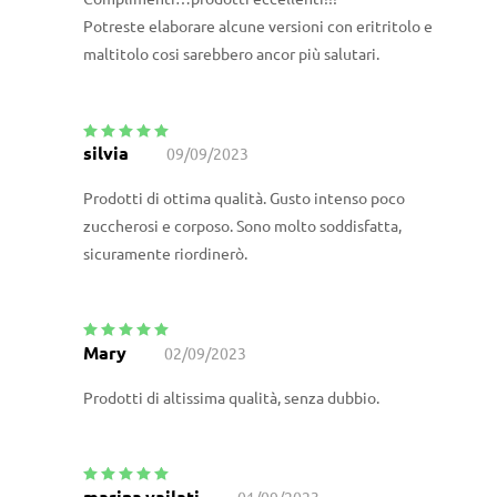
Potreste elaborare alcune versioni con eritritolo e
maltitolo cosi sarebbero ancor più salutari.
silvia
09/09/2023
Valutato
5
su
5
Prodotti di ottima qualità. Gusto intenso poco
zuccherosi e corposo. Sono molto soddisfatta,
sicuramente riordinerò.
Mary
02/09/2023
Valutato
5
su
5
Prodotti di altissima qualità, senza dubbio.
marina.vailati
01/09/2023
Valutato
5
su