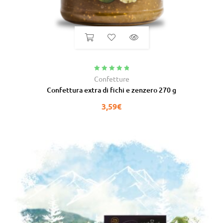
Valutato
5.00
Confetture
su 5
Confettura extra di fichi e zenzero 270 g
3,59
€