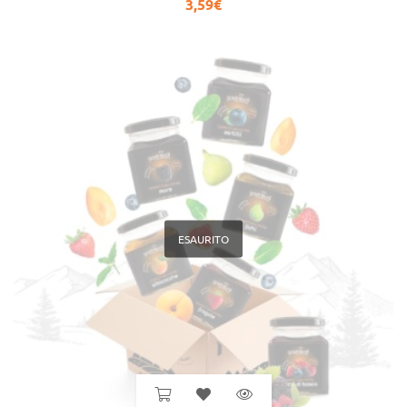
3,59
€
ESAURITO