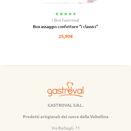
Valutato
4.91
I Box Gastroval
su 5
Box assaggio confetture “i classici”
25,90
€
GASTROVAL S.R.L.
Gastroval
Prodotti artigianali dal cuore della Valtellina
Via Barbagli, 71