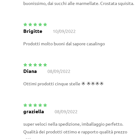
buonissimo, dai succhi alle marmellate. Crostata squisita.
Brigitte
10/09/2022
Valutato
5
su
5
Prodotti molto buoni dal sapore casalingo
Diana
08/09/2022
Valutato
5
su
5
Ottimi prodotti cinque stelle 🌟 🌟🌟🌟🌟
graziella
08/09/2022
Valutato
5
su
5
super veloci nella spedizione, imballaggio perfetto.
Qualità dei prodotti ottimo e rapporto qualità prezzo