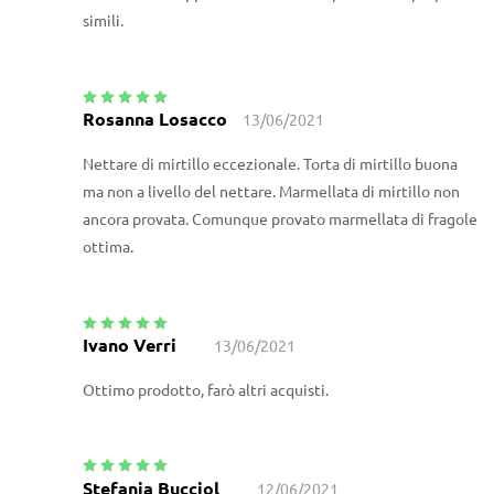
simili.
Rosanna Losacco
13/06/2021
Valutato
5
su
5
Nettare di mirtillo eccezionale. Torta di mirtillo buona
ma non a livello del nettare. Marmellata di mirtillo non
ancora provata. Comunque provato marmellata di fragole
ottima.
Ivano Verri
13/06/2021
Valutato
5
su
5
Ottimo prodotto, farò altri acquisti.
Stefania Bucciol
12/06/2021
Valutato
5
su