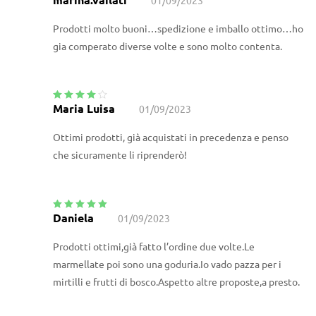
5
Prodotti molto buoni…spedizione e imballo ottimo…ho
gia comperato diverse volte e sono molto contenta.
Maria Luisa
01/09/2023
Valutato
4
su 5
Ottimi prodotti, già acquistati in precedenza e penso
che sicuramente li riprenderò!
Daniela
01/09/2023
Valutato
5
su
5
Prodotti ottimi,già fatto l’ordine due volte.Le
marmellate poi sono una goduria.Io vado pazza per i
mirtilli e frutti di bosco.Aspetto altre proposte,a presto.