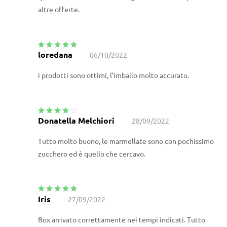
altre offerte.
loredana
06/10/2022
Valutato
5
su
5
i prodotti sono ottimi, l’imballo molto accurato.
Donatella Melchiori
28/09/2022
Valutato
4
su 5
Tutto molto buono, le marmellate sono con pochissimo
zucchero ed è quello che cercavo.
Iris
27/09/2022
Valutato
5
su
5
Box arrivato correttamente nei tempi indicati. Tutto