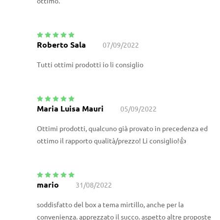
ottimo.
Roberto Sala
07/09/2022
Valutato
5
su
5
Tutti ottimi prodotti io li consiglio
Maria Luisa Mauri
05/09/2022
Valutato
5
su
5
Ottimi prodotti, qualcuno già provato in precedenza ed
ottimo il rapporto qualità/prezzo! Li consiglio!👍
mario
31/08/2022
Valutato
5
su
5
soddisfatto del box a tema mirtillo, anche per la
convenienza. apprezzato il succo. aspetto altre proposte