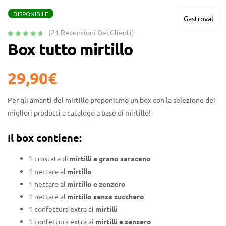
DISPONIBILE
Gastroval
(
21
Recensioni Dei Clienti)
Valutato
21
4.90
Box tutto mirtillo
su 5 su
base di
recensioni
29,90
€
Per gli amanti del mirtillo proponiamo un box con la selezione dei
migliori prodotti a catalogo a base di mirtillo!
Il box contiene:
1 crostata di
mirtilli e grano saraceno
1 nettare al
mirtillo
1 nettare al
mirtillo e zenzero
1 nettare al
mirtillo senza zucchero
1 confettura extra ai
mirtilli
1 confettura extra ai
mirtilli e zenzero