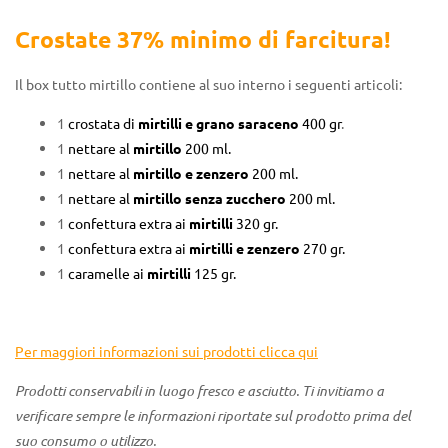
Crostate 37% minimo di farcitura!
Il box tutto mirtillo contiene al suo interno i seguenti articoli:
1
crostata di
mirtilli e grano saraceno
400 gr
.
1
nettare al
mirtillo
200 ml.
1
nettare al
mirtillo e zenzero
200 ml.
1
nettare al
mirtillo senza zucchero
200 ml.
1
confettura extra ai
mirtilli
320 gr.
1
confettura extra ai
mirtilli e zenzero
270 gr.
1
caramelle ai
mirtilli
125 gr.
Per maggiori informazioni sui prodotti clicca qui
Prodotti conservabili in luogo fresco e asciutto.
Ti invitiamo a
verificare sempre le informazioni riportate sul prodotto prima del
suo consumo o utilizzo.