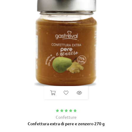
Valutato
5.00
Confetture
su 5
Confettura extra di pere e zenzero 270 g