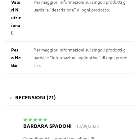
Valo
Per maggiori informazioni sui singoli prodotti g
ri N
uarda la "descrizione" di ogni prodotto.
utriz
iona
li
Pes
Per maggiori informazioni sui singoli prodotti g
o Ne
uarda le "informazioni aggiuntive" di ogni prodo
tto
tto.
RECENSIONI (21)
BARBARA SPADONI
13/09/2023
Valutato
5
su
5
Complimenti…prodotti eccellenti!!!