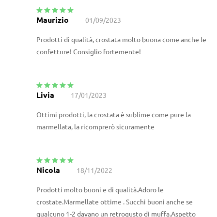
Maurizio
01/09/2023
Valutato
5
su
5
Prodotti di qualità, crostata molto buona come anche le
confetture! Consiglio fortemente!
Livia
17/01/2023
Valutato
5
su
5
Ottimi prodotti, la crostata è sublime come pure la
marmellata, la ricomprerò sicuramente
Nicola
18/11/2022
Valutato
5
su
5
Prodotti molto buoni e di qualità.Adoro le
crostate.Marmellate ottime . Succhi buoni anche se
qualcuno 1-2 davano un retrogusto di muffa.Aspetto