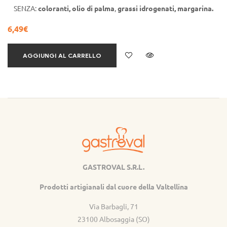
SENZA:
coloranti,
olio di
palma
,
grassi idrogenati,
margarina.
6,49
€
AGGIUNGI AL CARRELLO
GASTROVAL S.R.L.
Gastroval
Prodotti artigianali dal cuore della Valtellina
Via Barbagli, 71
23100 Albosaggia (SO)