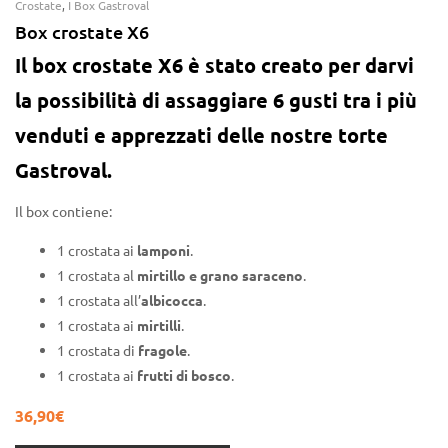
Valutato
4.91
Crostate
,
I Box Gastroval
su 5
Box crostate X6
Il box crostate X6 è stato creato per darvi
la possibilità di assaggiare 6 gusti tra i più
venduti e apprezzati delle nostre torte
Gastroval.
Il box contiene:
1 crostata ai
lamponi
.
1 crostata al
mirtillo e grano saraceno
.
1 crostata all’
albicocca
.
1 crostata ai
mirtilli
.
1 crostata di
fragole
.
1 crostata ai
frutti di bosco
.
36,90
€