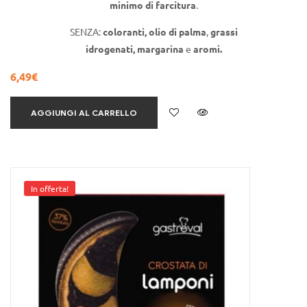
minimo di farcitura
.
SENZA:
coloranti,
olio di
palma
,
grassi
idrogenati,
margarina
e
aromi.
6,49
€
AGGIUNGI AL CARRELLO
In offerta!