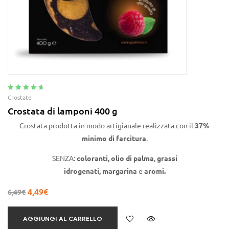
Valutato
4.92
Crostate
su 5
Crostata di lamponi 400 g
Crostata prodotta in modo artigianale realizzata con il
37%
minimo di farcitura
.
SENZA:
coloranti,
olio di
palma
,
grassi
idrogenati,
margarina
e
aromi.
4,49
€
6,49
€
AGGIUNGI AL CARRELLO