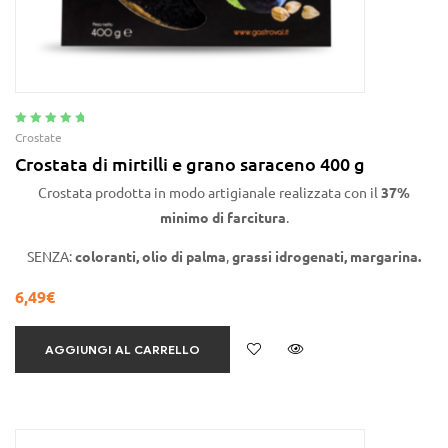
Valutato
5.00
Crostate
su 5
Crostata di mirtilli e grano saraceno 400 g
Crostata prodotta in modo artigianale realizzata con il
37%
minimo di farcitura
.
SENZA:
coloranti,
olio di
palma
,
grassi idrogenati,
margarina.
6,49
€
AGGIUNGI AL CARRELLO