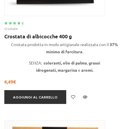
Valutato
4.71
Crostate
su 5
Crostata di albicocche 400 g
Crostata prodotta in modo artigianale realizzata con il
37%
minimo di farcitura
.
SENZA:
coloranti,
olio di
palma
,
grassi
idrogenati,
margarina
e
aromi.
6,49
€
AGGIUNGI AL CARRELLO