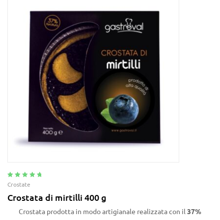
Valutato
5.00
Crostate
su 5
Crostata di mirtilli 400 g
Crostata prodotta in modo artigianale realizzata con il
37%