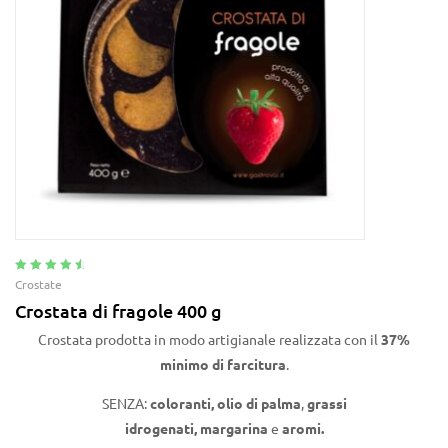
Valutato
4.75
Crostate
su 5
Crostata di fragole 400 g
Crostata prodotta in modo artigianale realizzata con il
37%
minimo di farcitura
.
SENZA:
coloranti,
olio di
palma
,
grassi
idrogenati,
margarina
e
aromi.