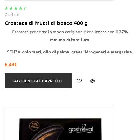
Valutato
4.75
Crostate
su 5
Crostata di frutti di bosco 400 g
Crostata prodotta in modo artigianale realizzata con il
37%
minimo di farcitura
.
SENZA:
coloranti,
olio di
palma
,
grassi idrogenati e
margarina
.
6,49
€
AGGIUNGI AL CARRELLO