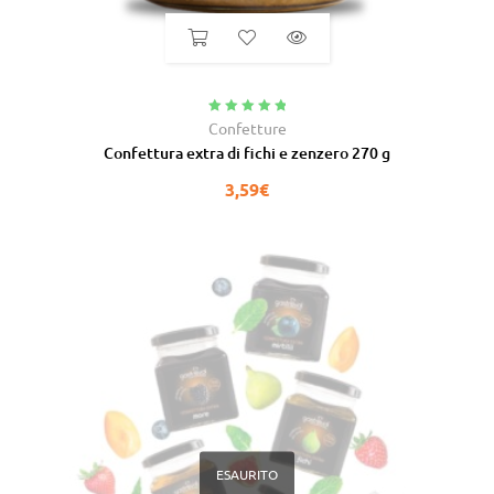
Valutato
5.00
Confetture
su 5
Confettura extra di fichi e zenzero 270 g
3,59
€
ESAURITO