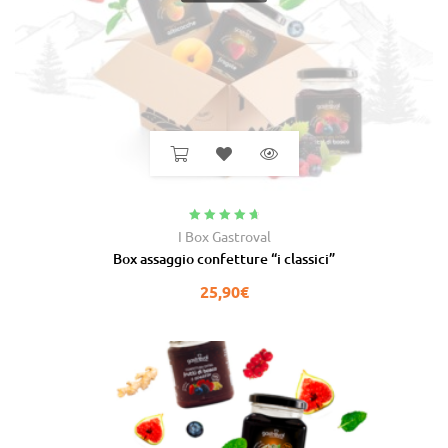
Valutato
4.91
I Box Gastroval
su 5
Box assaggio confetture “i classici”
25,90
€