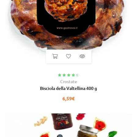
Valutato
4.60
Crostate
su 5
Bisciola della Valtellina 400 g
6,59
€