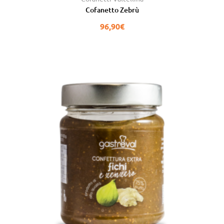
su 5
Cofanetto Zebrù
96,90
€