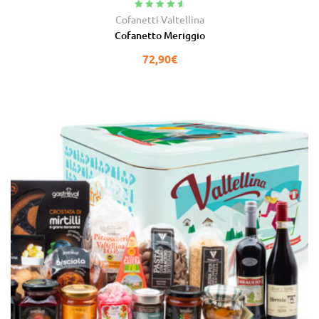
Valutato
4.80
Cofanetti Valtellina
su 5
Cofanetto Meriggio
72,90
€