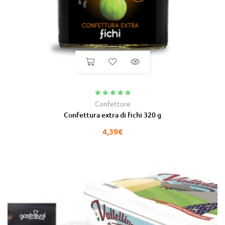
Valutato
5.00
Confetture
su 5
Confettura extra di fichi 320 g
4,39
€