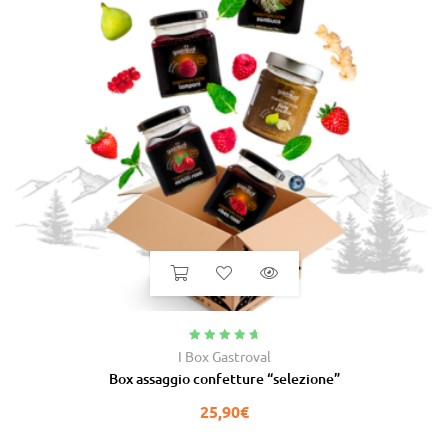
Valutato
4.88
I Box Gastroval
su 5
Box assaggio confetture “selezione”
25,90
€