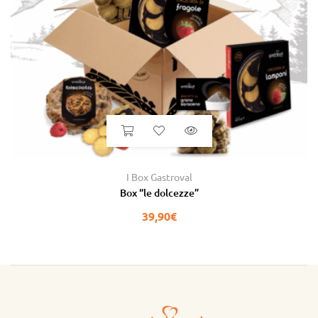
I Box Gastroval
Box “le dolcezze”
39,90
€