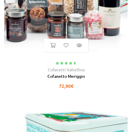
Valutato
4.80
Cofanetti Valtellina
su 5
Cofanetto Meriggio
72,90
€