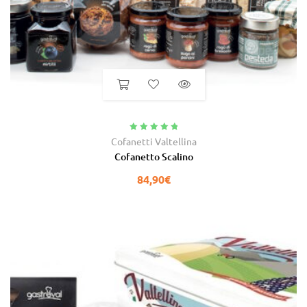
Valutato
5.00
Cofanetti Valtellina
su 5
Cofanetto Scalino
84,90
€