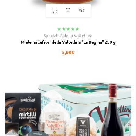
Valutato
5.00
Specialità della Valtellina
su 5
Miele millefiori della Valtellina “La Regina” 250 g
5,90
€