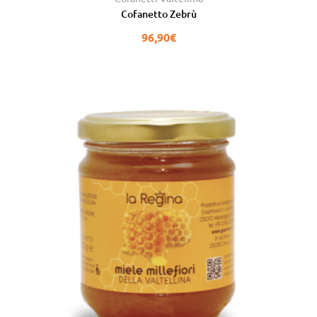
su 5
Cofanetto Zebrù
96,90
€