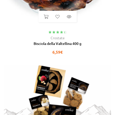
Valutato
4.60
Crostate
su 5
Bisciola della Valtellina 400 g
6,59
€