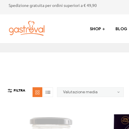
Spedizione gratuita per ordini superiori a € 49,90
SHOP
BLOG
Gastroval
Sapori
genuini
dalla
Valtellina:
succhi,
marmellate,
FILTRA
crostate
e
prodotti
tipici
di
alta