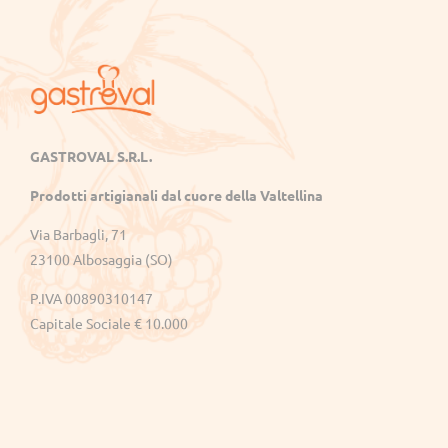
Gastroval
GASTROVAL S.R.L.
Sapori
Prodotti artigianali dal cuore della Valtellina
genuini
dalla
Via Barbagli, 71
Valtellina:
23100 Albosaggia (SO)
succhi,
P.IVA 00890310147
marmellate,
crostate
Capitale Sociale € 10.000
e
prodotti
tipici
di
alta