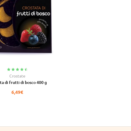
Valutato
4.75
Crostate
su 5
ta di frutti di bosco 400 g
6,49
€