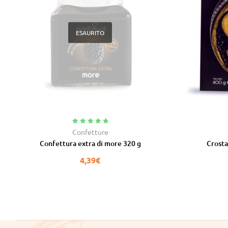
qualità
ESAURITO
Valutato
5.00
Confetture
su 5
Confettura extra di more 320 g
Crosta
4,39
€