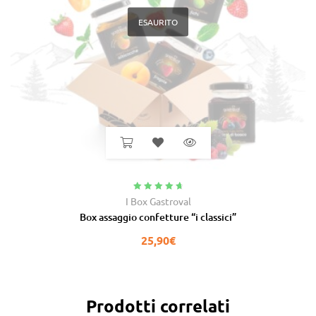
ESAURITO
Valutato
4.91
I Box Gastroval
su 5
Box assaggio confetture “i classici”
25,90
€
Prodotti correlati