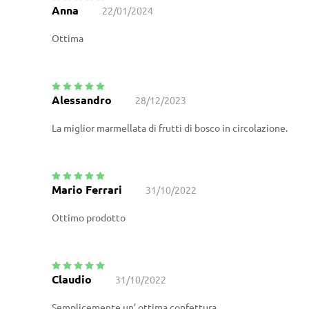
Anna
22/01/2024
Valutato
5
su
5
Ottima
Alessandro
28/12/2023
Valutato
5
su
5
La miglior marmellata di frutti di bosco in circolazione.
Mario Ferrari
31/10/2022
Valutato
5
su
5
Ottimo prodotto
Claudio
31/10/2022
Valutato
5
su
5
Semplicemente un’ ottima confettura