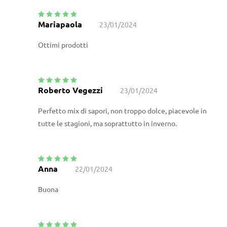
Mariapaola
23/01/2024
Valutato
5
su
5
Ottimi prodotti
Roberto Vegezzi
23/01/2024
Valutato
5
su
5
Perfetto mix di sapori, non troppo dolce, piacevole in
tutte le stagioni, ma soprattutto in inverno.
Anna
22/01/2024
Valutato
5
su
5
Buona