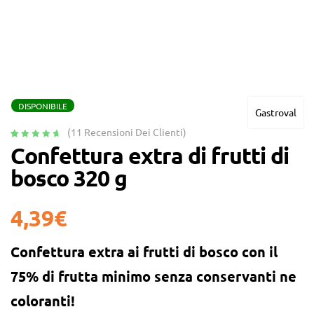
DISPONIBILE
Gastroval
(
11
Recensioni Dei Clienti)
Valutato
11
4.91
Confettura extra di frutti di
su 5 su
bosco 320 g
base di
recensioni
4,39
€
Confettura extra ai frutti di bosco con il
75% di frutta minimo
senza conservanti ne
coloranti!