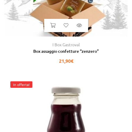
I Box Gastroval
Box assaggio confetture “zenzero”
21,90
€
In offerta!