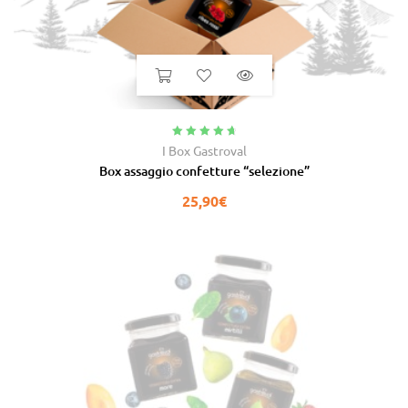
Valutato
4.88
I Box Gastroval
su 5
Box assaggio confetture “selezione”
25,90
€