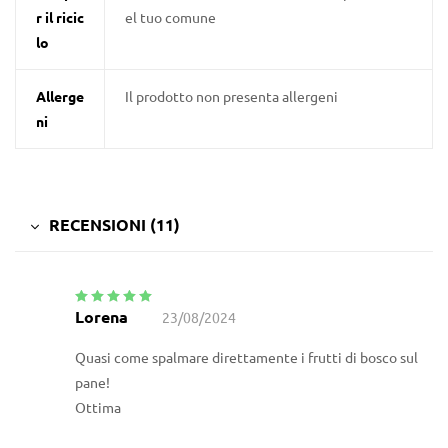
r il ricic
el tuo comune
lo
Allerge
Il prodotto non presenta allergeni
ni
RECENSIONI (11)
Lorena
23/08/2024
Valutato
5
su
5
Quasi come spalmare direttamente i frutti di bosco sul
pane!
Ottima