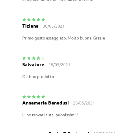
Tiziana
30/05/2021
Valutato
5
su
5
Primo gusto assaggiato. Molto buona. Grazie
Salvatore
28/05/2021
Valutato
4
su 5
Ottimo prodotto
Annamaria Benedusi
28/05/2021
Valutato
5
su
5
Li ho trovati tutti buonissimi !