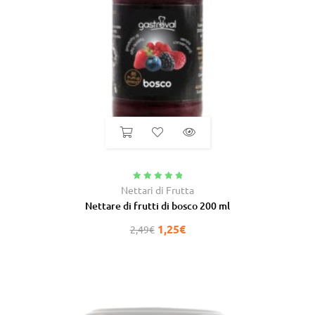
Valutato
5.00
Nettari di Frutta
su 5
Nettare di frutti di bosco 200 ml
1,25
€
2,49
€