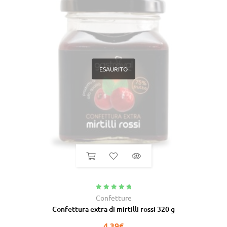
ESAURITO
Valutato
5.00
Confetture
su 5
Confettura extra di mirtilli rossi 320 g
4,39
€