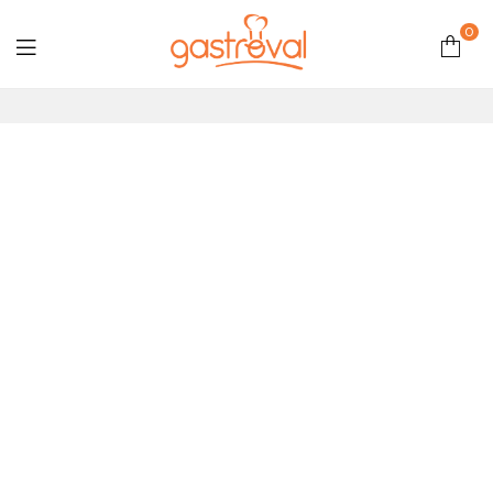
0
Gastroval