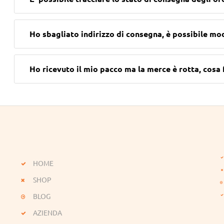
Ho sbagliato indirizzo di consegna, è possibile mod
Ho ricevuto il mio pacco ma la merce è rotta, cosa 
HOME
SHOP
BLOG
AZIENDA