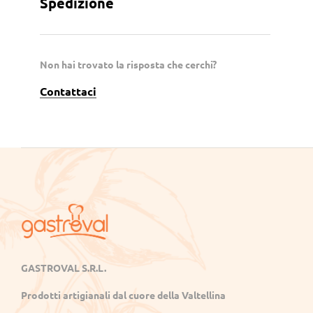
Spedizione
qualità
Non hai trovato la risposta che cerchi?
Contattaci
Gastroval
GASTROVAL S.R.L.
Sapori
Prodotti artigianali dal cuore della Valtellina
genuini