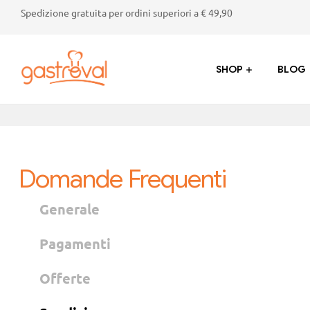
Spedizione gratuita per ordini superiori a € 49,90
SHOP
BLOG
Gastroval
Sapori
genuini
dalla
Domande Frequenti
Valtellina:
succhi,
Generale
marmellate,
crostate
Pagamenti
e
prodotti
tipici
Offerte
di
alta