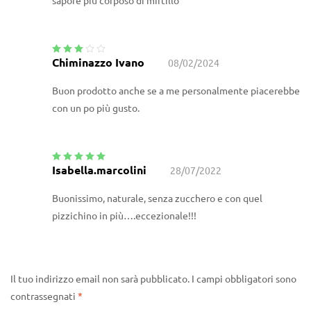
sapore più corposo di mirtillo
Chiminazzo Ivano
08/02/2024
Valutato
3
su 5
Buon prodotto anche se a me personalmente piacerebbe
con un po più gusto.
Isabella.marcolini
28/07/2022
Valutato
5
su
5
Buonissimo, naturale, senza zucchero e con quel
pizzichino in più….eccezionale!!!
Il tuo indirizzo email non sarà pubblicato.
I campi obbligatori sono
contrassegnati
*