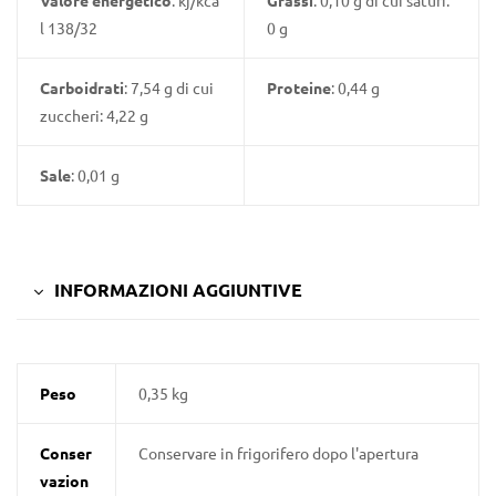
Valore energetico
: kj/kca
Grassi
: 0,10 g di cui saturi:
l 138/32
0 g
Carboidrati
: 7,54 g di cui
Proteine
: 0,44 g
zuccheri: 4,22 g
Sale
: 0,01 g
INFORMAZIONI AGGIUNTIVE
Peso
0,35 kg
Conser
Conservare in frigorifero dopo l'apertura
vazion