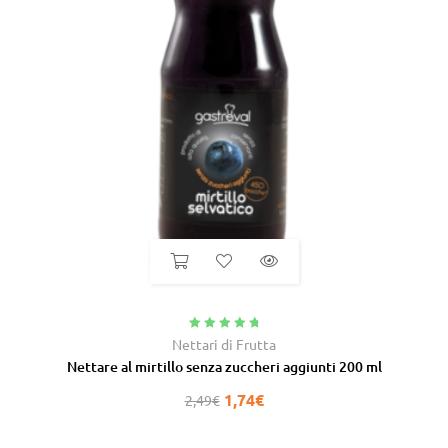
Valutato
4.92
Nettari di Frutta
su 5
Nettare al mirtillo senza zuccheri aggiunti 200 ml
1,74
€
2,49
€