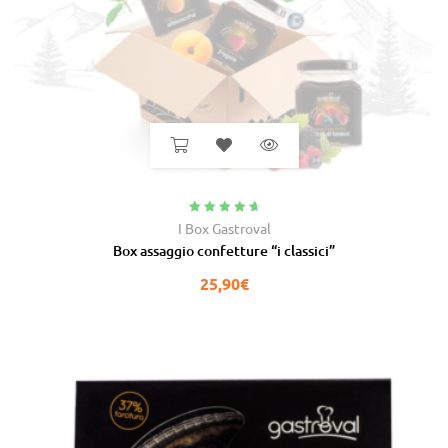
Valutato
4.91
I Box Gastroval
su 5
Box assaggio confetture “i classici”
25,90
€