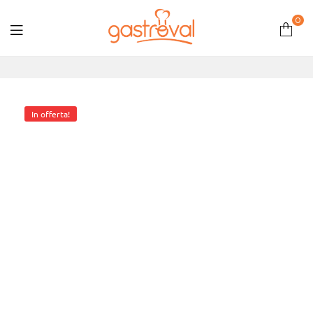
0
Gastroval
In offerta!