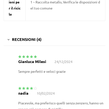
ioni pe
1 – Raccolta metallo, Verifica le disposizioni d
r il ricic
el tuo comune
lo
RECENSIONI (4)
Gianluca Milesi
24/12/2024
Valutato
5
su
5
Sempre perfetti e veloci grazie
nadia
10/02/2024
Valutato
4
su 5
Piacevole, ma preferisco quelli senza zenzero, hanno un