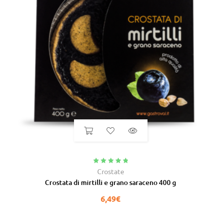
Valutato
5.00
Crostate
su 5
Crostata di mirtilli e grano saraceno 400 g
6,49
€