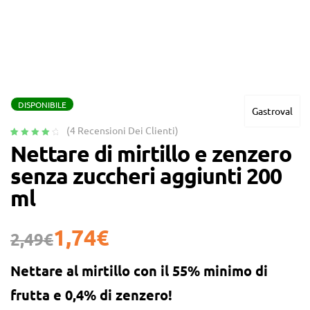
DISPONIBILE
Gastroval
(
4
Recensioni Dei Clienti)
Valutato
4
Nettare di mirtillo e zenzero
4.25
su 5
senza zuccheri aggiunti 200
su base
di
ml
recensioni
1,74
€
2,49
€
Nettare al mirtillo con il
55% minimo di
frutta
e
0,4% di zenzero
!