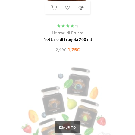
Valutato
4.50
Nettari di Frutta
su 5
Nettare di fragola 200 ml
1,25
€
2,49
€
ESAURITO