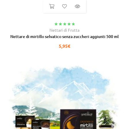
Valutato
5.00
Nettari di Frutta
su 5
Nettare di mirtillo selvatico senza zuccheri aggiunti 500 ml
5,95
€