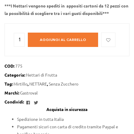
***I Nettari vengono spediti in appositi cartoni da 12 pezzi con
la possibilità di scegliere tra i vari gusti disponibili***
AGGIUNGI AL CARRELLO
COD:
775
Categoria:
Nettari di Frutta
Tag:
Mirtillo
,
NETTARE
,
Senza Zucchero
Marchi:
Gastroval
Facebook
Twitter
Condividi:
Acquista in sicurezza
Spedizione in tutta Italia
Pagamenti sicuri con carta di credito tramite Paypal e
bonifico bancario