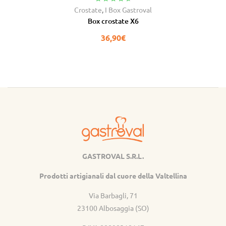
Valutato
4.91
Crostate
,
I Box Gastroval
su 5
Box crostate X6
36,90
€
GASTROVAL S.R.L.
Gastroval
Prodotti artigianali dal cuore della Valtellina
Via Barbagli, 71
23100 Albosaggia (SO)