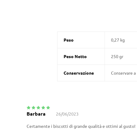
Peso
0,27 kg
Peso Netto
250 gr
Conservazione
Conservare a 
Barbara
26/06/2023
Valutato
5
su
5
Certamente i biscotti di grande qualità e ottimi al gusto!