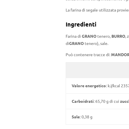
La farina di segale utilizzata provi
Ingredienti
Farina di
GRANO
tenero,
BURRO
, 
di
GRANO
tenero), sale.
Può contenere tracce di:
MANDORLE
Valore energetico
: kJ/kcal 23
Carboidrati
: 65,70 g di cui
zucc
Sale
: 0,38 g