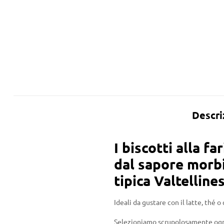
Descri
I biscotti alla f
dal sapore morbid
tipica Valtelline
Ideali da gustare con il latte, thé o 
Selezioniamo scrupolosamente ogni 