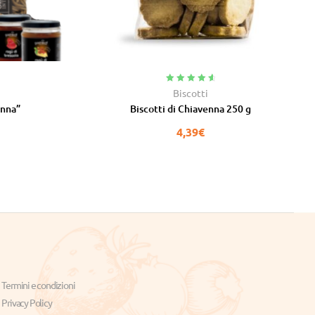
Valutato
4.78
Biscotti
su 5
onna”
Biscotti di Chiavenna 250 g
4,39
€
Termini e condizioni
Privacy Policy