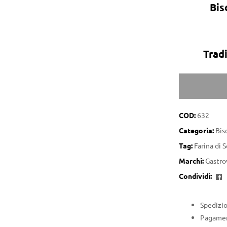
Bis
Tradi
COD:
632
Categoria:
Bis
Tag:
Farina di 
Marchi:
Gastro
F
Condividi:
Spedizio
Pagament