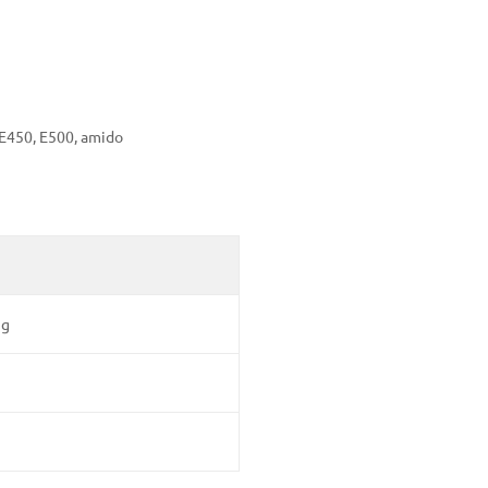
 (E450, E500, amido
 g