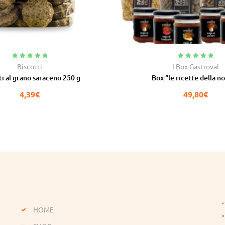
Valutato
5.00
Valutato
5.00
Biscotti
I Box Gastroval
su 5
su 5
ti al grano saraceno 250 g
Box “le ricette della n
4,39
€
49,80
€
HOME