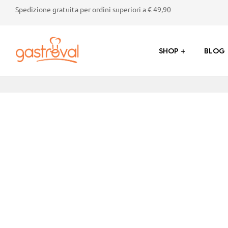
Spedizione gratuita per ordini superiori a € 49,90
SHOP
BLOG
Gastroval
Sapori
genuini
dalla
Valtellina:
succhi,
marmellate,
crostate
e
prodotti
tipici
di
alta