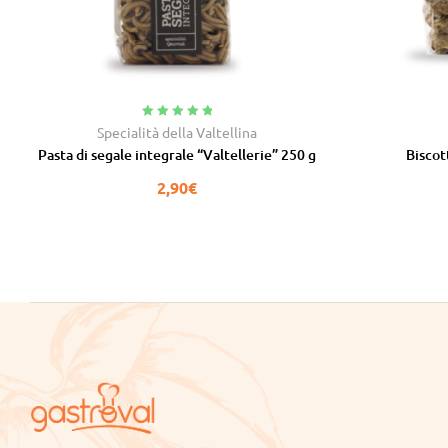
Valutato
5.00
Specialità della Valtellina
su 5
Pasta di segale integrale “Valtellerie” 250 g
Biscot
2,90
€