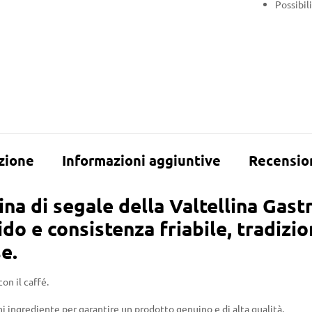
Possibil
zione
Informazioni aggiuntive
Recension
arina di segale della Valtellina Gas
o e consistenza friabile, tradizion
se.
con il caffé.
ingrediente per garantire un prodotto genuino e di alta qualità.