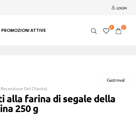
LOGIN
5
0
PROMOZIONI ATTIVE
Gastroval
Recensione Del Cliente)
i alla farina di segale della
lina 250 g