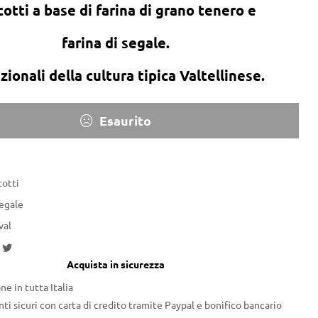
cotti a base di farina di grano tenero e
farina di segale.
zionali della cultura tipica Valtellinese.
Esaurito
cotti
Segale
val
acebook
Twitter
Acquista in sicurezza
ne in tutta Italia
i sicuri con carta di credito tramite Paypal e bonifico bancario