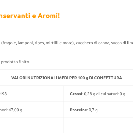
nservanti e Aromi!
e (fragole, lamponi, ribes, mirtilli e more), zucchero di canna, succo di li
 prodotto finito.
VALORI NUTRIZIONALI MEDI PER 100 g DI CONFETTURA
/198
Grassi
: 0,28 g di cui saturi: 0 g
heri: 47,00 g
Proteine
: 0,7 g