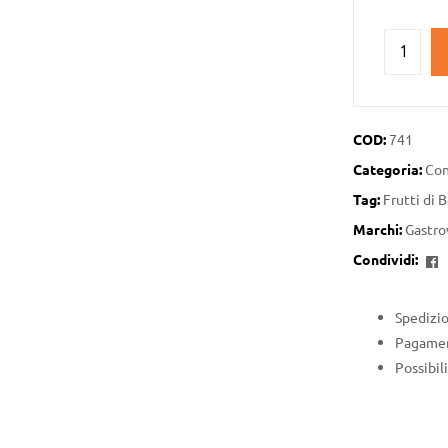
COD:
741
Categoria:
Con
Tag:
Frutti di 
Marchi:
Gastro
F
Condividi:
Spedizio
Pagament
Possibil