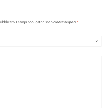
pubblicato.
I campi obbligatori sono contrassegnati
*