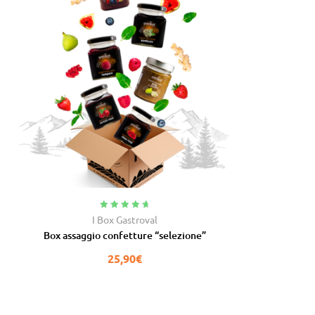
Valutato
4.88
I Box Gastroval
su 5
Box assaggio confetture “selezione”
25,90
€