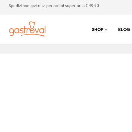
Spedizione gratuita per ordini superiori a € 49,90
SHOP
BLOG
Gastroval
Sapori
genuini
dalla
Valtellina:
succhi,
marmellate,
crostate
e
prodotti
tipici
di
alta