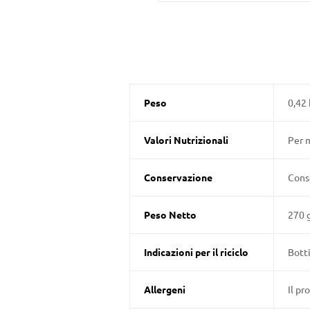
Peso
0,42 
Valori Nutrizionali
Per m
Conservazione
Conse
Peso Netto
270 
Indicazioni per il riciclo
Botti
Allergeni
Il pr