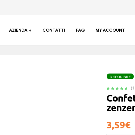
AZIENDA
CONTATTI
FAQ
MY ACCOUNT
DISPONIBILE
(
1
Valutato
1
5.00
Confet
su 5 su
zenzer
base di
recensioni
3,59
€