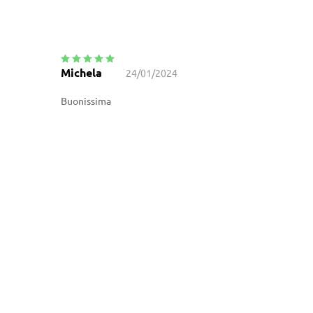
Michela
24/01/2024
Valutato
5
su
5
Buonissima