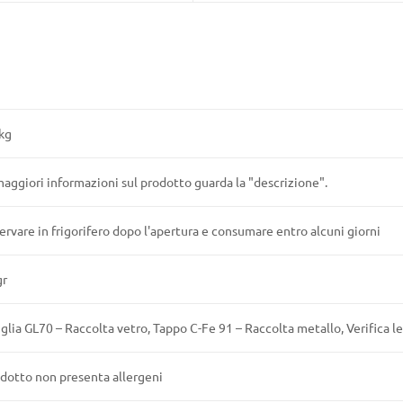
kg
aggiori informazioni sul prodotto guarda la "descrizione".
rvare in frigorifero dopo l'apertura e consumare entro alcuni giorni
gr
glia GL70 – Raccolta vetro, Tappo C-Fe 91 – Raccolta metallo, Verifica l
odotto non presenta allergeni