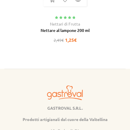
Valutato
5.00
Nettari di Frutta
su 5
Nettare al lampone 200 ml
1,25
€
2,49
€
GASTROVAL S.R.L.
Gastroval
Prodotti artigianali dal cuore della Valtellina