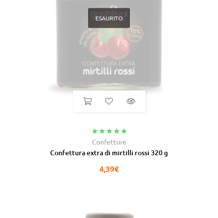
ESAURITO
Valutato
5.00
Confetture
su 5
Confettura extra di mirtilli rossi 320 g
4,39
€