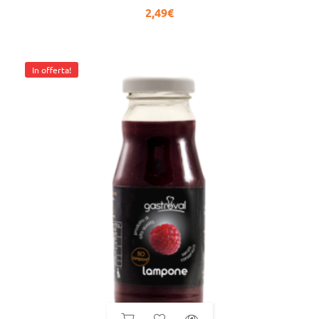
2,49
€
In offerta!