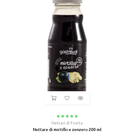
Valutato
5.00
Nettari di Frutta
su 5
Nettare di mirtillo e zenzero 200 ml