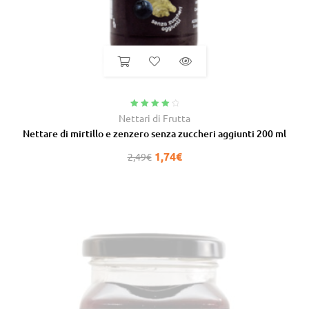
Valutato
Nettari di Frutta
4.25
su 5
Nettare di mirtillo e zenzero senza zuccheri aggiunti 200 ml
1,74
€
2,49
€