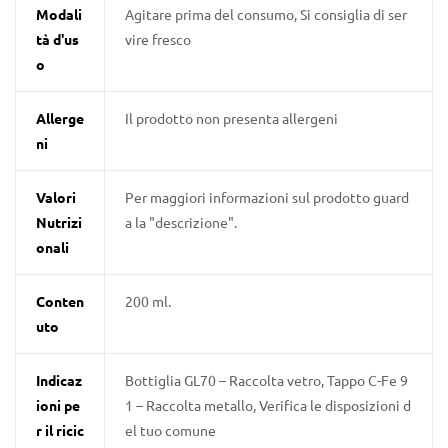
Modali
Agitare prima del consumo, Si consiglia di ser
tà d'us
vire fresco
o
Allerge
Il prodotto non presenta allergeni
ni
Valori
Per maggiori informazioni sul prodotto guard
Nutrizi
a la "descrizione".
onali
Conten
200 ml.
uto
Indicaz
Bottiglia GL70 – Raccolta vetro, Tappo C-Fe 9
ioni pe
1 – Raccolta metallo, Verifica le disposizioni d
r il ricic
el tuo comune