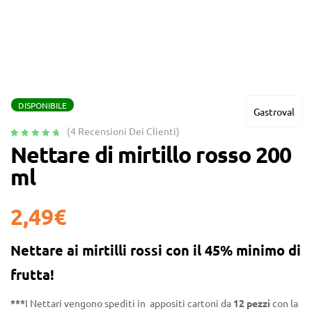
DISPONIBILE
Gastroval
(
4
Recensioni Dei Clienti)
Valutato
4
5.00
Nettare di mirtillo rosso 200
su 5 su
ml
base di
recensioni
2,49
€
Nettare ai mirtilli rossi con il
45% minimo di
frutta!
***
I Nettari vengono spediti in appositi cartoni da
12 pezzi
con la