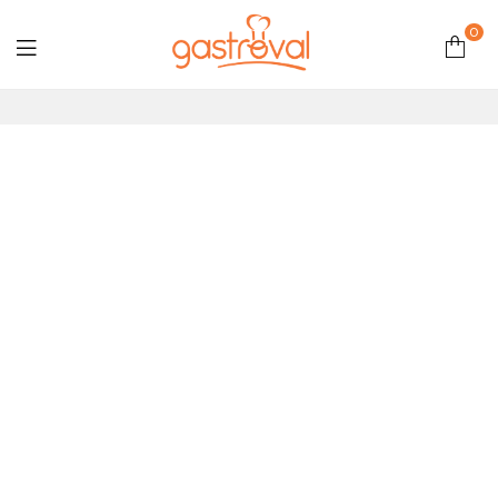
0
Gastroval