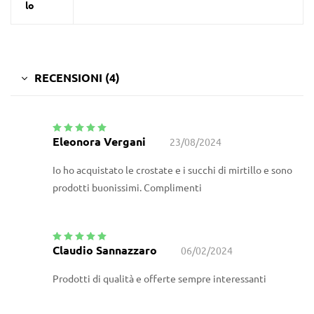
lo
RECENSIONI (4)
Eleonora Vergani
23/08/2024
Valutato
5
su
5
Io ho acquistato le crostate e i succhi di mirtillo e sono
prodotti buonissimi. Complimenti
Claudio Sannazzaro
06/02/2024
Valutato
5
su
5
Prodotti di qualità e offerte sempre interessanti