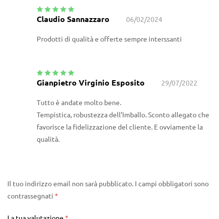
Claudio Sannazzaro
06/02/2024
Valutato
5
su
5
Prodotti di qualità e offerte sempre interssanti
Gianpietro Virginio Esposito
29/07/2022
Valutato
5
su
5
Tutto è andate molto bene.
Tempistica, robustezza dell’Imballo. Sconto allegato che
favorisce la fidelizzazione del cliente. E ovviamente la
qualità.
Il tuo indirizzo email non sarà pubblicato.
I campi obbligatori sono
contrassegnati
*
La tua valutazione
*