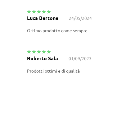
Luca Bertone
24/05/2024
Valutato
5
su
5
Ottimo prodotto come sempre.
Roberto Sala
01/09/2023
Valutato
5
su
5
Prodotti ottimi e di qualità