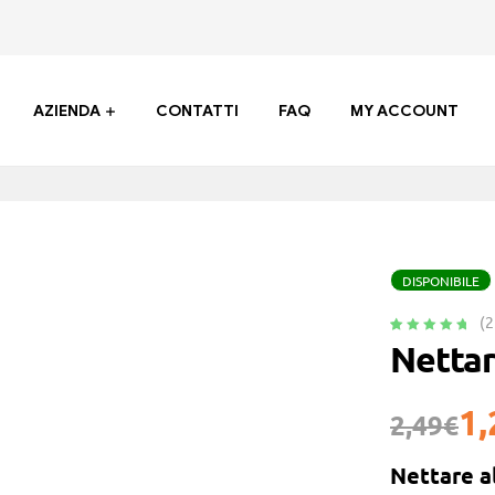
AZIENDA
CONTATTI
FAQ
MY ACCOUNT
DISPONIBILE
(
2
Valutato
2
5.00
Nettar
su 5 su
base di
recensioni
1,
2,49
€
Nettare a