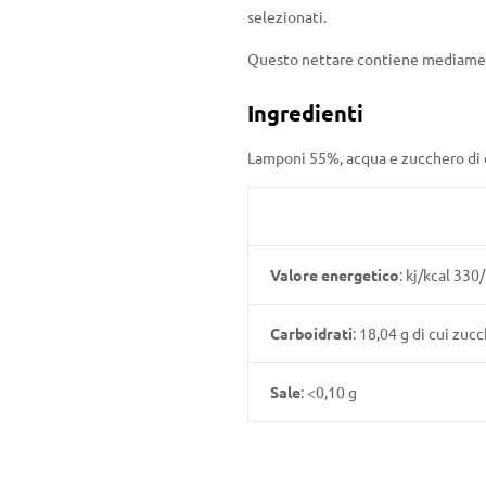
selezionati.
Questo nettare contiene mediam
Ingredienti
Lamponi 55%, acqua e zucchero di 
Valore energetico
: kj/kcal 330
Carboidrati
: 18,04 g di cui zucc
Sale
: <0,10 g