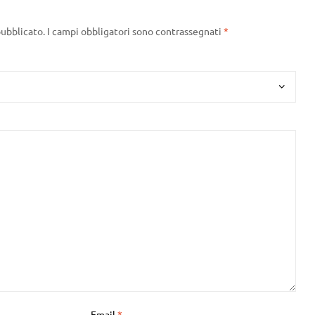
pubblicato.
I campi obbligatori sono contrassegnati
*
Email
*