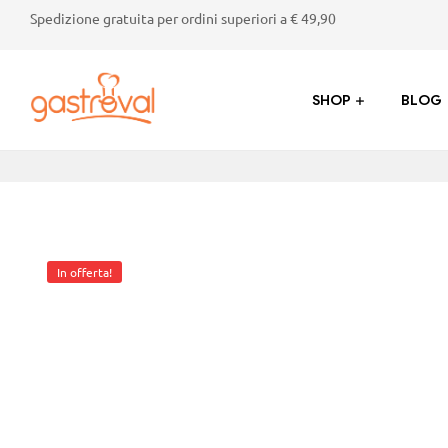
Spedizione gratuita per ordini superiori a € 49,90
SHOP
BLOG
Gastroval
Sapori
genuini
dalla
Valtellina:
In offerta!
succhi,
marmellate,
crostate
e
prodotti
tipici
di
alta