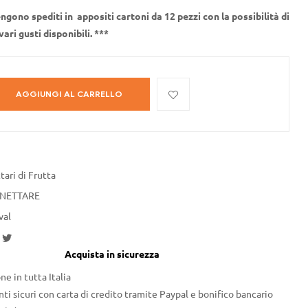
ngono spediti in appositi cartoni da 12 pezzi con la possibilità di
vari gusti disponibili. ***
AGGIUNGI AL CARRELLO
tari di Frutta
NETTARE
val
acebook
Twitter
Acquista in sicurezza
ne in tutta Italia
i sicuri con carta di credito tramite Paypal e bonifico bancario