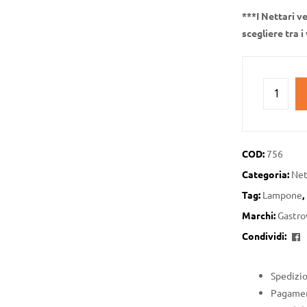
***I Nettari ve
scegliere tra i 
COD:
756
Categoria:
Net
Tag:
Lampone
,
Marchi:
Gastro
F
Condividi:
Spedizio
Pagament