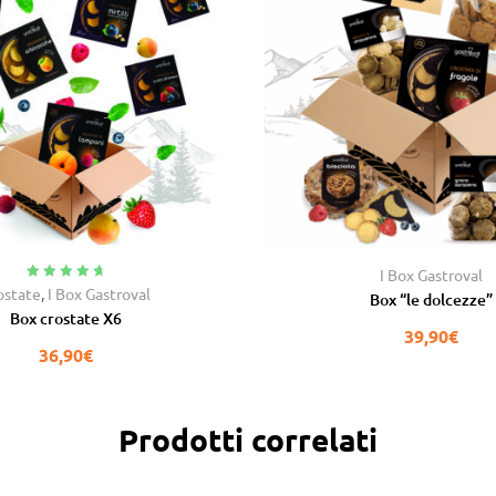
I Box Gastroval
Valutato
4.91
ostate
,
I Box Gastroval
Box “le dolcezze”
su 5
Box crostate X6
39,90
€
36,90
€
Prodotti correlati