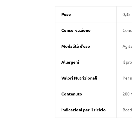
Peso
0,35 
Conservazione
Conse
Modalità d'uso
Agita
Allergeni
Il pr
Valori Nutrizionali
Per m
Contenuto
200 
Indicazioni per il riciclo
Botti