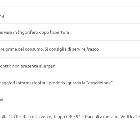
kg
rvare in frigorifero dopo l'apertura
re prima del consumo, Si consiglia di servire fresco
odotto non presenta allergeni
aggiori informazioni sul prodotto guarda la "descrizione".
ml.
glia GL70 – Raccolta vetro, Tappo C-Fe 91 – Raccolta metallo, Verifica l