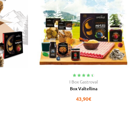
Valutato
4.67
I Box Gastroval
su 5
Box Valtellina
43,90
€