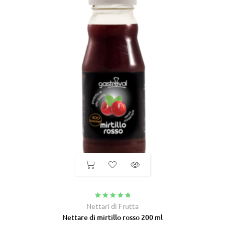
Valutato
5.00
Nettari di Frutta
su 5
Nettare di mirtillo rosso 200 ml