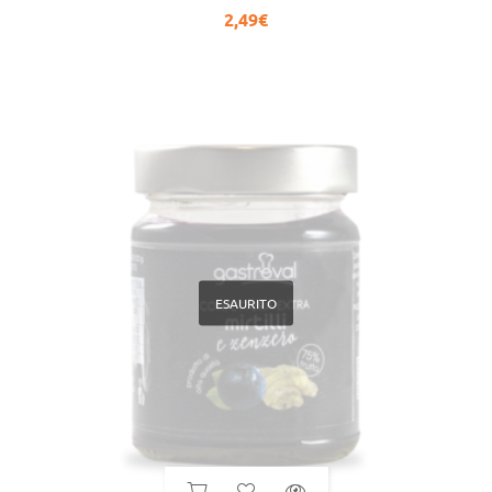
2,49
€
ESAURITO