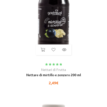
Valutato
5.00
Nettari di Frutta
su 5
Nettare di mirtillo e zenzero 200 ml
2,49
€