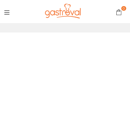
0
Gastroval