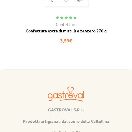
Valutato
5.00
Confetture
su 5
Confettura extra di mirtilli e zenzero 270 g
3,59
€
GASTROVAL S.R.L.
Gastroval
Prodotti artigianali dal cuore della Valtellina