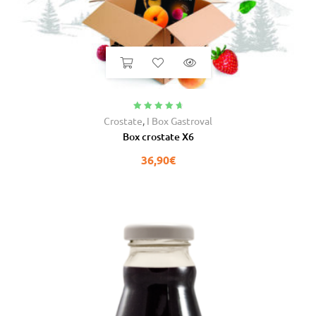
Valutato
4.91
Crostate
,
I Box Gastroval
su 5
Box crostate X6
36,90
€