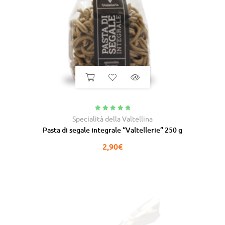
Valutato
5.00
Specialità della Valtellina
su 5
Pasta di segale integrale “Valtellerie” 250 g
2,90
€