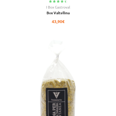
Valutato
4.67
I Box Gastroval
su 5
Box Valtellina
43,90
€