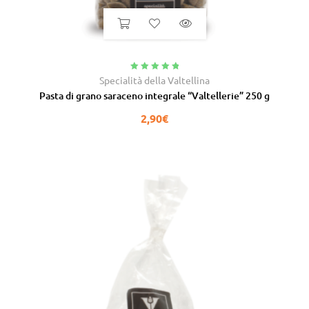
Valutato
5.00
Specialità della Valtellina
su 5
Pasta di grano saraceno integrale “Valtellerie” 250 g
2,90
€