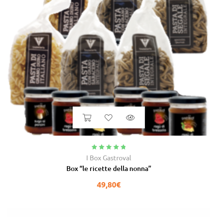
Valutato
5.00
I Box Gastroval
su 5
Box “le ricette della nonna”
49,80
€