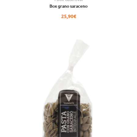
su 5
Box grano saraceno
25,90
€