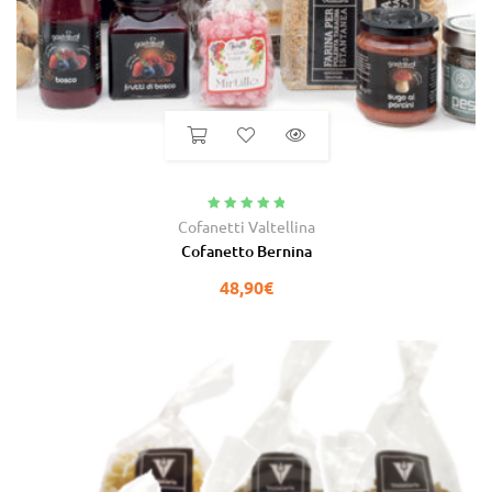
Valutato
5.00
Cofanetti Valtellina
su 5
Cofanetto Bernina
48,90
€