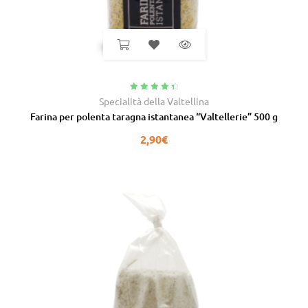
Valutato
4.60
Specialità della Valtellina
su 5
Farina per polenta taragna istantanea “Valtellerie” 500 g
2,90
€