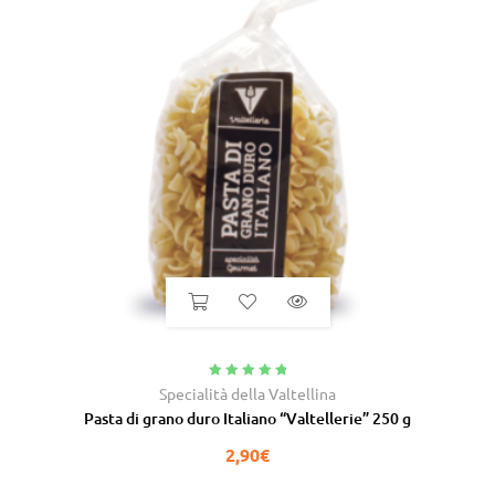
Valutato
5.00
Specialità della Valtellina
su 5
Pasta di grano duro Italiano “Valtellerie” 250 g
2,90
€