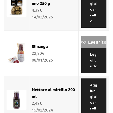
eno 250 g
gi al
4,39
€
car
rell
14/02/2025
o
Esaurito
Slinzega
22,90
€
Leg
08/01/2025
gi t
utto
Agg
Nettare al mirtillo 200
iun
ml
gi al
2,49
€
car
rell
15/02/2024