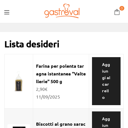
0
Gastroval
Lista desideri
Agg
Farina per polenta tar
iun
agna istantanea "Valte
gi al
llerie" 500 g
car
2,90
€
rell
11/09/2025
o
Agg
Biscotti al grano sarac
iun