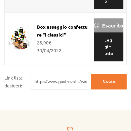
o
Esaurito
Box assaggio confettu
re "i classici"
Leg
25,90
€
gi t
30/04/2022
utto
Link lista
Copia
desideri: