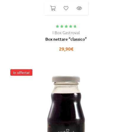
Valutato
4.92
I Box Gastroval
su 5
Box nettare “classico”
29,90
€
In offerta!