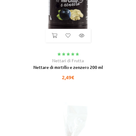
Valutato
5.00
Nettari di Frutta
su 5
Nettare di mirtillo e zenzero 200 ml
2,49
€