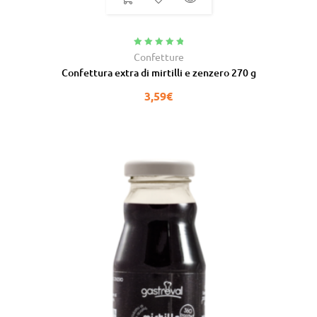
Valutato
5.00
Confetture
su 5
Confettura extra di mirtilli e zenzero 270 g
3,59
€