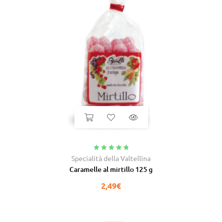
Valutato
5.00
Specialità della Valtellina
su 5
Caramelle al mirtillo 125 g
2,49
€