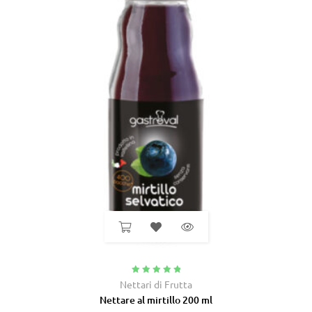
Valutato
5.00
Nettari di Frutta
su 5
Nettare al mirtillo 200 ml