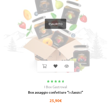
ESAURITO
Valutato
4.91
I Box Gastroval
su 5
Box assaggio confetture “i classici”
25,90
€