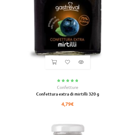
Valutato
5.00
Confetture
su 5
Confettura extra di mirtilli 320 g
4,79
€