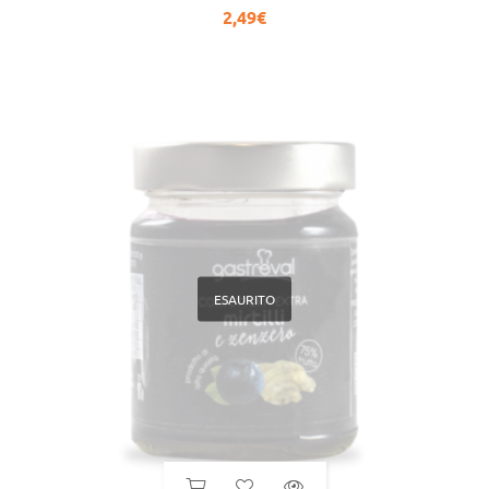
2,49
€
ESAURITO