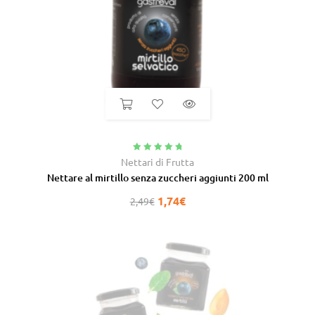
Valutato
4.92
Nettari di Frutta
su 5
Nettare al mirtillo senza zuccheri aggiunti 200 ml
1,74
€
2,49
€