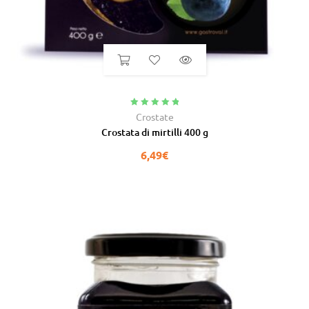
Valutato
5.00
Crostate
su 5
Crostata di mirtilli 400 g
6,49
€