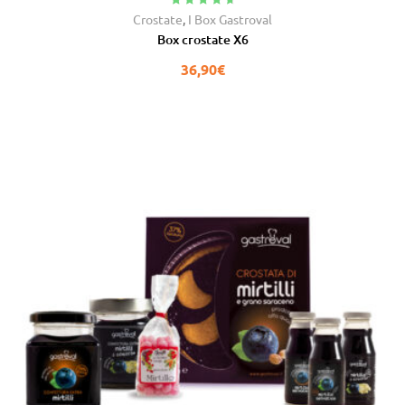
Valutato
4.91
Crostate
,
I Box Gastroval
su 5
Box crostate X6
36,90
€