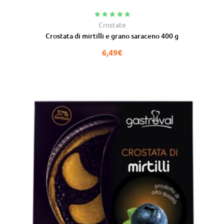
Valutato
5.00
Crostate
su 5
Crostata di mirtilli e grano saraceno 400 g
6,49
€