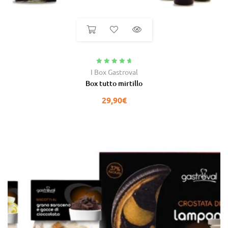
Valutato
4.90
I Box Gastroval
su 5
Box tutto mirtillo
29,90
€