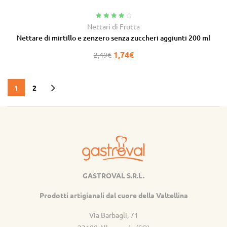
Valutato
Nettari di Frutta
4.25
su 5
Nettare di mirtillo e zenzero senza zuccheri aggiunti 200 ml
1,74
€
2,49
€
1
2
GASTROVAL S.R.L.
Gastroval
Prodotti artigianali dal cuore della Valtellina
Via Barbagli, 71