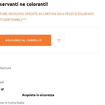
servanti ne coloranti!
TURE VENGONO SPEDITE IN CARTONI DA 6 PEZZI SCEGLIENDO
TI DISPONIBILI***
AGGIUNGI AL CARRELLO
fetture
val
acebook
Twitter
Acquista in sicurezza
ne in tutta Italia