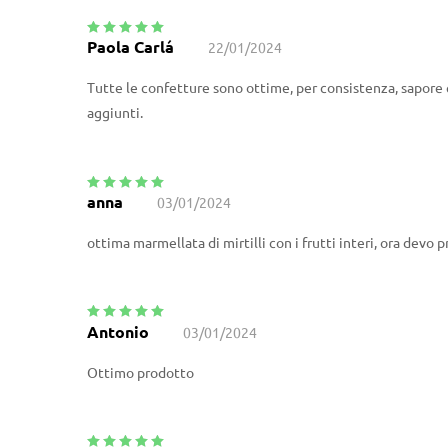
Paola Carlá
22/01/2024
Valutato
5
su
5
Tutte le confetture sono ottime, per consistenza, sapore
aggiunti.
anna
03/01/2024
Valutato
5
su
5
ottima marmellata di mirtilli con i frutti interi, ora devo p
Antonio
03/01/2024
Valutato
5
su
5
Ottimo prodotto