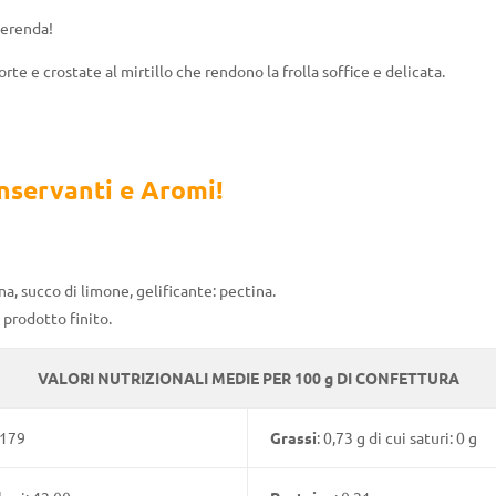
merenda!
torte e crostate al mirtillo che rendono la frolla soffice e delicata.
nservanti e Aromi!
na, succo di limone, gelificante: pectina.
 prodotto finito.
VALORI NUTRIZIONALI MEDIE PER 100 g DI CONFETTURA
/179
Grassi
: 0,73 g di cui saturi: 0 g