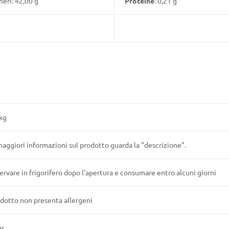
heri: 42,00 g
Proteine
: 0,21 g
kg
aggiori informazioni sul prodotto guarda la "descrizione".
rvare in frigorifero dopo l'apertura e consumare entro alcuni giorni
odotto non presenta allergeni
gr