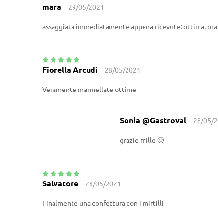
mara
29/05/2021
Valutato
5
su
5
assaggiata immediatamente appena ricevute: ottima, ora p
Fiorella Arcudi
28/05/2021
Valutato
5
su
5
Veramente marmellate ottime
Sonia @Gastroval
28/05/
grazie mille 🙂
Salvatore
28/05/2021
Valutato
5
su
5
Finalmente una confettura con i mirtilli