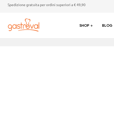
Spedizione gratuita per ordini superiori a € 49,90
SHOP
BLOG
Gastroval
Sapori
genuini
dalla
Valtellina:
succhi,
marmellate,
crostate
e
prodotti
tipici
di
alta