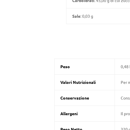
Carboidrati
: 45,00 g di cui zucc
Sale
: 0,03 g
Peso
0,48 
Valori Nutrizionali
Per m
Conservazione
Conse
Allergeni
Il pr
Peso Netto
320 