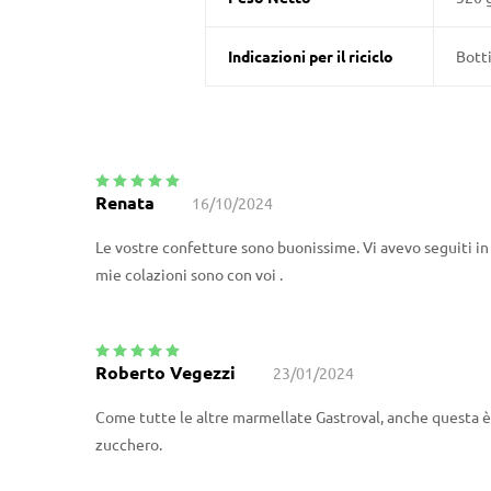
Indicazioni per il riciclo
Botti
Renata
16/10/2024
Valutato
5
su
5
Le vostre confetture sono buonissime. Vi avevo seguiti in
mie colazioni sono con voi .
Roberto Vegezzi
23/01/2024
Valutato
5
su
5
Come tutte le altre marmellate Gastroval, anche questa è 
zucchero.