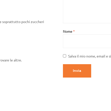
 e soprattutto pochi zuccheri
Nome
*
Salva il mio nome, email e 
rovare le altre.