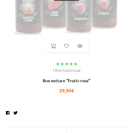
Valutato
4.95
I Box Gastroval
su 5
Box nettare “frutti rossi”
29,90
€
Facebook
Twitter