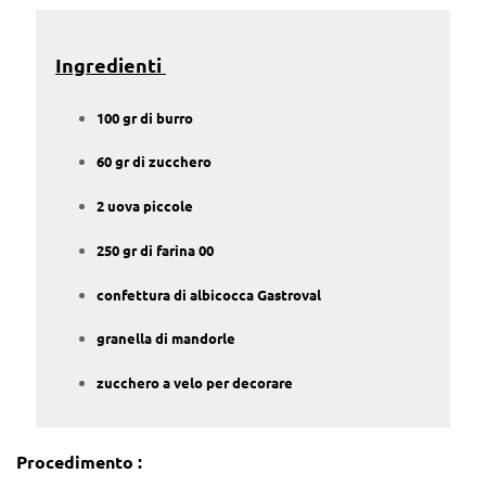
Ingredienti
100 gr di burro
60 gr di zucchero
2 uova piccole
250 gr di farina 00
confettura di albicocca Gastroval
granella di mandorle
zucchero a velo per decorare
Procedimento :