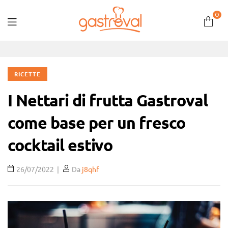
0
Gastroval
RICETTE
I Nettari di frutta Gastroval
come base per un fresco
cocktail estivo
26/07/2022
Da
j8qhf