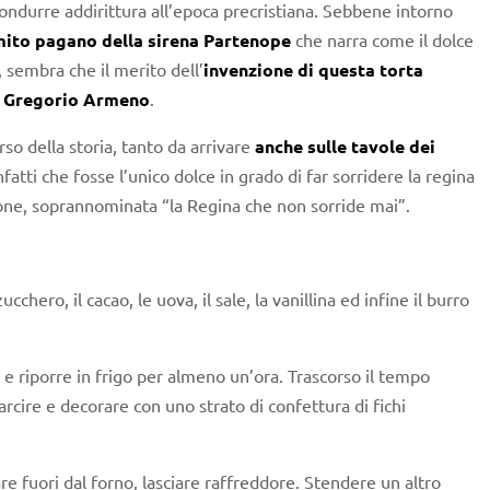
condurre addirittura all’epoca precristiana. Sebbene intorno
mito pagano della sirena Partenope
che narra come il dolce
, sembra che il merito dell’
invenzione di questa torta
S. Gregorio Armeno
.
so della storia, tanto da arrivare
anche sulle tavole dei
infatti che fosse l’unico dolce in grado di far sorridere la regina
bone, soprannominata “la Regina che non sorride mai”.
chero, il cacao, le uova, il sale, la vanillina ed infine il burro
 e riporre in frigo per almeno un’ora. Trascorso il tempo
arcire e decorare con uno strato di confettura di fichi
re fuori dal forno, lasciare raffreddore. Stendere un altro