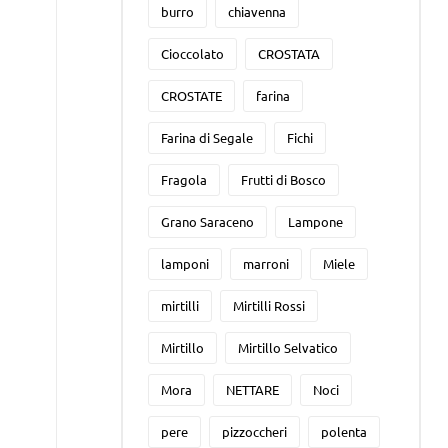
burro
chiavenna
Cioccolato
CROSTATA
CROSTATE
farina
Farina di Segale
Fichi
Fragola
Frutti di Bosco
Grano Saraceno
Lampone
lamponi
marroni
Miele
mirtilli
Mirtilli Rossi
Mirtillo
Mirtillo Selvatico
Mora
NETTARE
Noci
pere
pizzoccheri
polenta