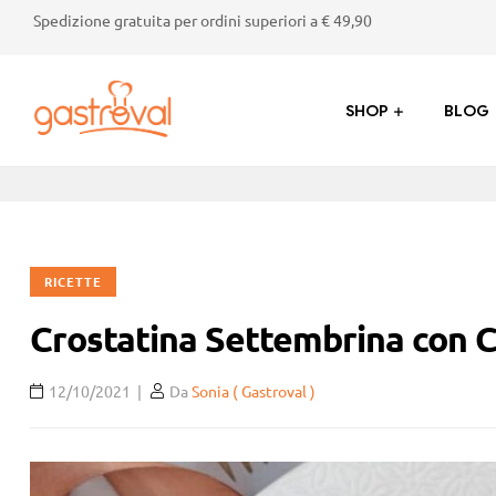
Spedizione gratuita per ordini superiori a € 49,90
SHOP
BLOG
Gastroval
Sapori
genuini
dalla
RICETTE
Valtellina:
succhi,
Crostatina Settembrina con C
marmellate,
crostate
e
12/10/2021
Da
Sonia ( Gastroval )
prodotti
tipici
di
alta