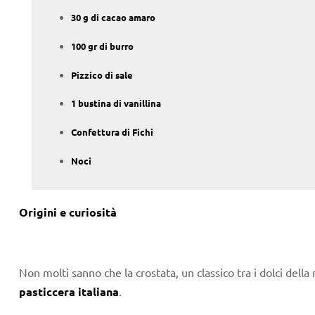
30 g di cacao amaro
100 gr di burro
Pizzico di sale
1 bustina di vanillina
Confettura di Fichi
Noci
Origini e curiosità
Non molti sanno che la crostata, un classico tra i dolci dell
pasticcera italiana
.