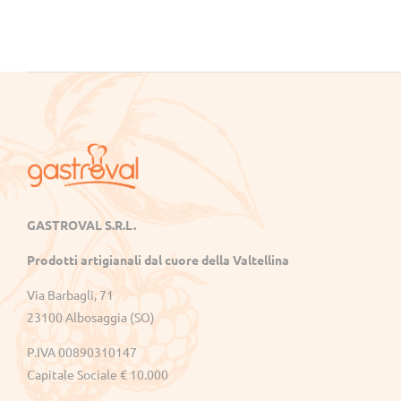
Gastroval
GASTROVAL S.R.L.
Sapori
Prodotti artigianali dal cuore della Valtellina
genuini
dalla
Via Barbagli, 71
Valtellina:
23100 Albosaggia (SO)
succhi,
P.IVA 00890310147
marmellate,
crostate
Capitale Sociale € 10.000
e