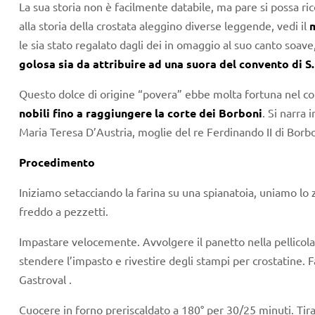
La sua storia non è facilmente databile, ma pare si possa ri
alla storia della crostata aleggino diverse leggende, vedi il
le sia stato regalato dagli dei in omaggio al suo canto soave
golosa sia da attribuire ad una suora del convento di 
Questo dolce di origine “povera” ebbe molta fortuna nel cor
nobili fino a raggiungere la corte dei Borboni
. Si narra 
Maria Teresa D’Austria, moglie del re Ferdinando II di Bor
Procedimento
Iniziamo setacciando la farina su una spianatoia, uniamo lo zuc
freddo a pezzetti.
Impastare velocemente. Avvolgere il panetto nella pellicola
stendere l’impasto e rivestire degli stampi per crostatine. F
Gastroval .
Cuocere in forno preriscaldato a 180° per 30/25 minuti. Tira